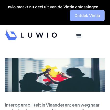
Launch login modal
Launch register modal
Luwio maakt nu deel uit van de Vintia oplossingen.
Ontdek Vintia
Interoperabiliteit in Vlaanderen: een weg naar