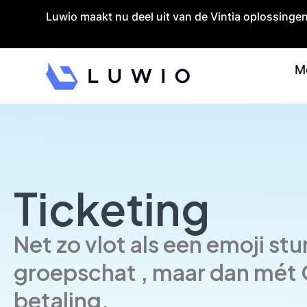
Launch login modal
Launch register modal
Luwio maakt nu deel uit van de Vintia oplossingen
M
Ticketing
Net zo vlot als een emoji stur
groepschat , maar dan mét
betaling.