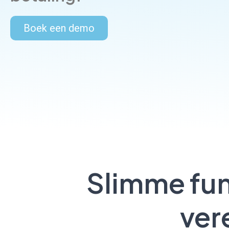
Boek een demo
Slimme func
ver