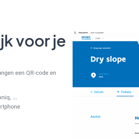
jk voor je
vangen een QR-code en
oniq, …
artphone