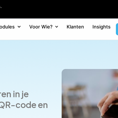
.
odules
Voor Wie?
Klanten
Insights
en in je
 QR-code en