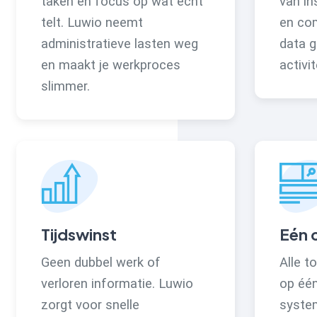
taken en focus op wat écht
van in
telt. Luwio neemt
en co
administratieve lasten weg
data g
en maakt je werkproces
activit
slimmer.
Tijdswinst
Eén 
Geen dubbel werk of
Alle t
verloren informatie. Luwio
op één
zorgt voor snelle
syste