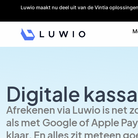
Launch login modal
Launch register modal
Luwio maakt nu deel uit van de Vintia oplossingen
M
Digitale kassa
Afrekenen via Luwio is net z
als met Google of Apple Pay: 
klaar. En alles zit meteen goe