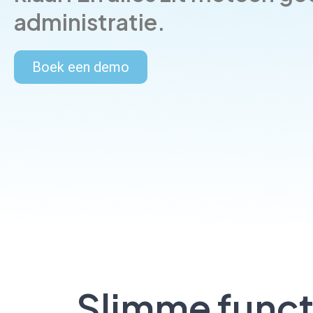
administratie.
Boek een demo
Slimme functi