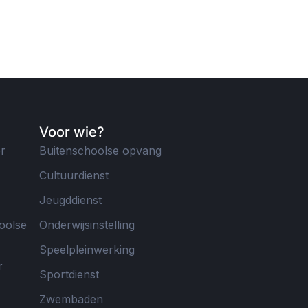
Voor wie?
er
Buitenschoolse opvang
Cultuurdienst
Jeugddienst
oolse
Onderwijsinstelling
Speelpleinwerking
r
Sportdienst
Zwembaden