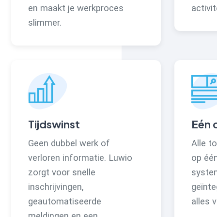
en maakt je werkproces
activit
slimmer.
Tijdswinst
Eén 
Geen dubbel werk of
Alle t
verloren informatie. Luwio
op één
zorgt voor snelle
syste
inschrijvingen,
geïnte
geautomatiseerde
alles v
meldingen en een