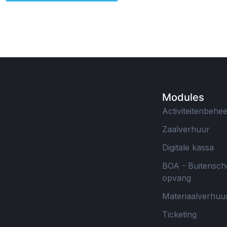
Modules
Activiteitenbehe
Zaalverhuur
Digitale kassa
BOA - Buitensch
opvang
Materiaalverhuu
Ticketing