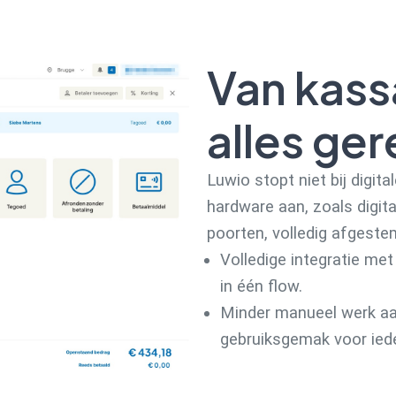
Van kass
alles ge
Luwio stopt niet bij digit
hardware aan, zoals digit
poorten, volledig afgeste
Volledige integratie me
in één flow.
Minder manueel werk aa
gebruiksgemak voor ied