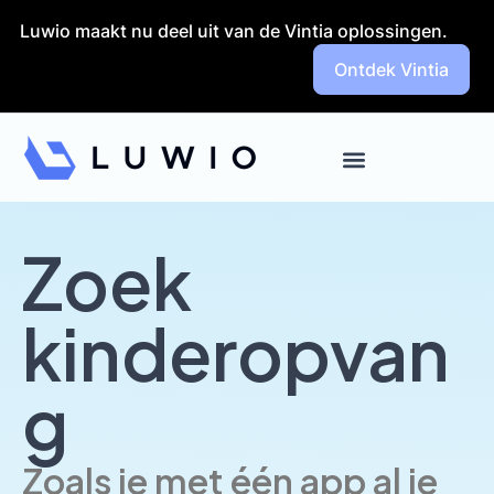
Launch login modal
Launch register modal
Luwio maakt nu deel uit van de Vintia oplossingen.
Ontdek Vintia
Zoek
kinderopvan
g
Zoals je met één app al je