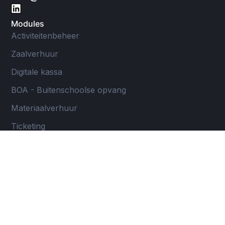
Modules
Activiteitenbeheer
Zaalverhuur
Digitale kassa
BOA - Buitenschoolse opvang
Materiaalverhuur
Ticketing
Zoek kinderopvang
Voor wie?
Buitenschoolse opvang
Cultuurdienst
Jeugddienst
Onderwijsinstelling