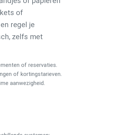
ndjes of papieren
ckets of
n regel je
ch, zelfs met
menten of reservaties.
gen of kortingstarieven.
time aanwezigheid.