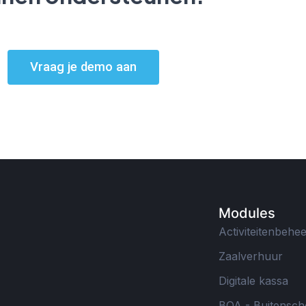
Vraag je demo aan
Modules
Activiteitenbehe
Zaalverhuur
Digitale kassa
BOA - Buitensch