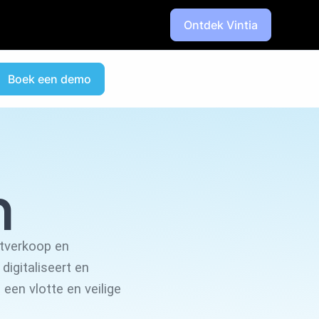
Ontdek Vintia
Boek een demo
n
etverkoop en
digitaliseert en
 een vlotte en veilige