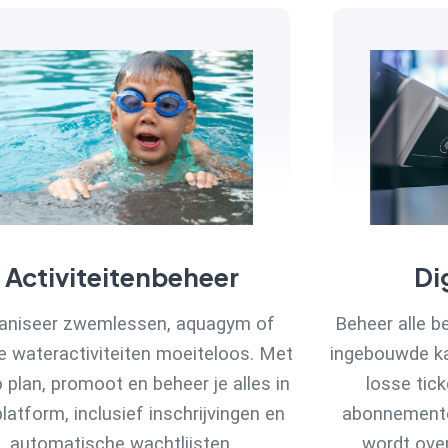
Activiteitenbeheer
Di
aniseer zwemlessen, aquagym of
Beheer alle b
e wateractiviteiten moeiteloos. Met
ingebouwde k
 plan, promoot en beheer je alles in
losse tick
latform, inclusief inschrijvingen en
abonnementen
automatische wachtlijsten.
wordt over