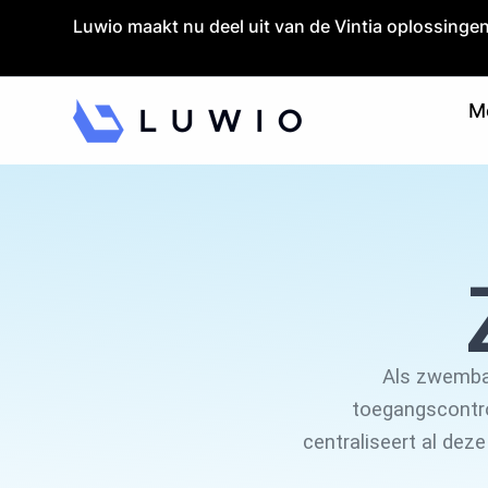
Launch login modal
Launch register modal
Luwio maakt nu deel uit van de Vintia oplossingen
M
Als zwembad
toegangscontrol
centraliseert al deze