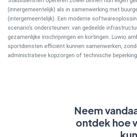
Stadsdiensten opereren zowel binnen hun eigen g
(innergemeentelijk) als in samenwerking met buur
(intergemeentelijk). Een moderne softwareoplossi
scenario’s ondersteunen: van gedeelde infrastructu
gezamenlijke inschrijvingen en kortingen. Luwio am
sportdiensten efficiënt kunnen samenwerken, zond
administratieve kopzorgen of technische beperking
Neem vandaa
ontdek hoe w
kun