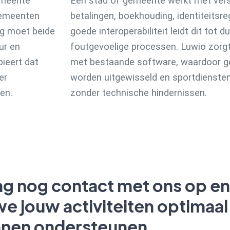
emeente
Een stad of gemeente werkt met vers
gemeenten
betalingen, boekhouding, identiteitsre
ng moet beide
goede interoperabiliteit leidt dit tot 
ur en
foutgevoelige processen. Luwio zorgt 
bieert dat
met bestaande software, waardoor 
er
worden uitgewisseld en sportdiensten
en.
zonder technische hindernissen.
g nog contact met ons op e
e jouw activiteiten optimaal
nen ondersteunen.