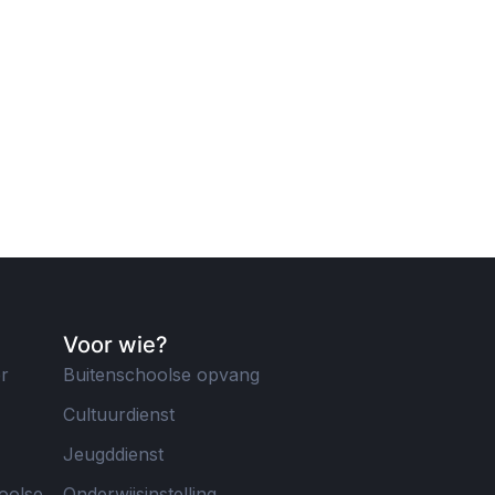
Voor wie?
er
Buitenschoolse opvang
Cultuurdienst
Jeugddienst
oolse
Onderwijsinstelling