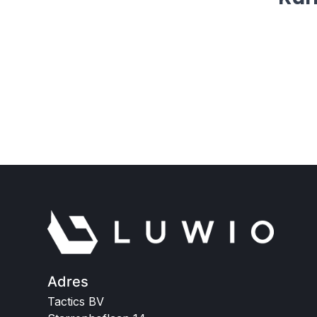
Adres
Tactics BV