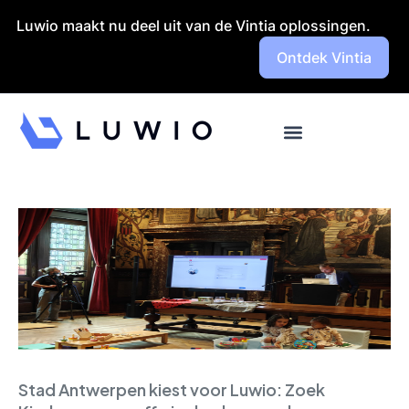
Launch login modal
Launch register modal
Luwio maakt nu deel uit van de Vintia oplossingen.
Ontdek Vintia
Stad Antwerpen kiest voor Luwio: Zoek