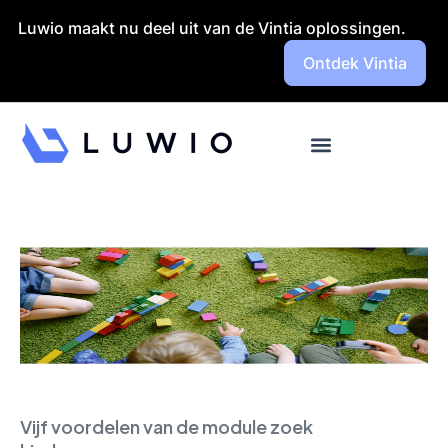
Launch login modal
Launch register modal
Luwio maakt nu deel uit van de Vintia oplossingen.
Ontdek Vintia
Vijf voordelen van de module zoek