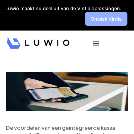
Launch login modal
Launch register modal
Luwio maakt nu deel uit van de Vintia oplossingen.
Ontdek Vintia
De voordelen van een geïntegreerde kassa