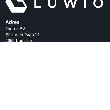
Adres
Tactics BV
Starrenhoflaan 14
2950 Kapellen
Belgium
info@luwio.be
Modules
Activiteitenbeheer
Zaalverhuur
Digitale kassa
BOA - Buitenschoolse opvang