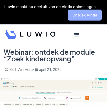
Launch login modal
Launch register modal
Luwio maakt nu deel uit van de Vintia oplossingen.
Ontdek Vintia
Webinar: ontdek de module
“Zoek kinderopvang”
Bart Van Herck
april 21, 2025