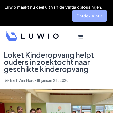
Launch login modal
Launch register modal
Luwio maakt nu deel uit van de Vintia oplossingen.
Ontdek Vintia
Loket Kinderopvang helpt
ouders in zoektocht naar
geschikte kinderopvang
Bart Van Herck
januari 21, 2026