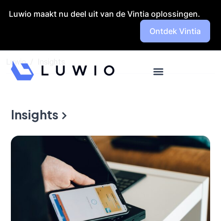
Launch login modal
Launch register modal
Luwio maakt nu deel uit van de Vintia oplossingen.
Ontdek Vintia
Luwio
Insights
Insights